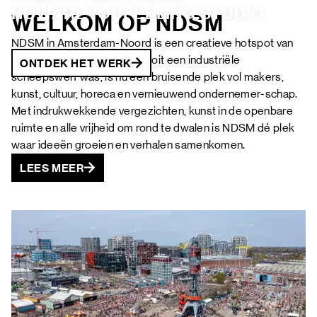
FAQ
HOWAREYOUFEELING.STUDIO 
WELKOM OP NDSM
NDSM in Amsterdam-Noord is een creatieve hotspot van
maar liefst 10 hectare. Wat ooit een industriële
ONTDEK HET WERK
ONTDEK HET WERK
ONTDEK HET WERK
ONTDEK HET WERK
ONTDEK HET WERK
scheepswerf was, is nu een bruisende plek vol makers,
kunst, cultuur, horeca en vernieuwend ondernemer-schap.
Met indrukwekkende vergezichten, kunst in de openbare
ONTDEK HET WERK
ruimte en alle vrijheid om rond te dwalen is NDSM dé plek
waar ideeën groeien en verhalen samenkomen.
LEES MEER