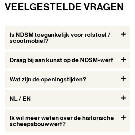
VEELGESTELDE VRAGEN
Is NDSM toegankelijk voor rolstoel /
scootmobiel?
NDSM is een ruig en open buitenterrein waar ook
Draag bij aan kunst op de NDSM-werf
fietsen en auto's rijden en is de ondergrond niet per se
rolstoelvriendelijk. Maar het is zeker niet onmogelijk en
NDSM is gratis toegankelijk met een Pay-As-You-Can
er is voldoende plek op het terrein om rustig uit te
Wat zijn de openingstijden?
voor de grootschalige kunstwerken op de werf. Het is
stappen. De meeste kunstwerken / gebouwen /
dankzij de medewerking en steun van fondsen,
organisaties / horeca bevinden zich op de begane
De NDSM-werf is het gehele jaar door 24/7 te
partners, vrijwilligers en bezoekers dat we de NDSM-
grond en zijn dus bereikbaar met een rolstoel. Als je
NL / EN
bezoeken. Openingstijden van organisaties en
werf op basis van non-profit cultureel kunnen
toch twijfelt, neem contact op met Stichting NDSM-
horecagelegenheden kun je vinden op de
programmeren.
werf via mail info@ndsm.nl
Looking for programmes where language is no
desbetreffende websites.
Ik wil meer weten over de historische
barrier? At NDSM, all our programmes and channels
scheepsbouwwerf?
Wil jij bijdragen aan kunst en cultuur op deze
are fully bilingual. All artworks can be viewed with both
bijzondere plek? Ga voor meer informatie naar de
Dutch and English texts, so everyone can feel