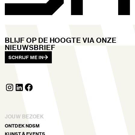
BLIJF OP DE HOOGTE VIA ONZE
NIEUWSBRIEF
SCHRIJF ME IN
JOUW BEZOEK
ONTDEK NDSM
KUNST & EVENTS