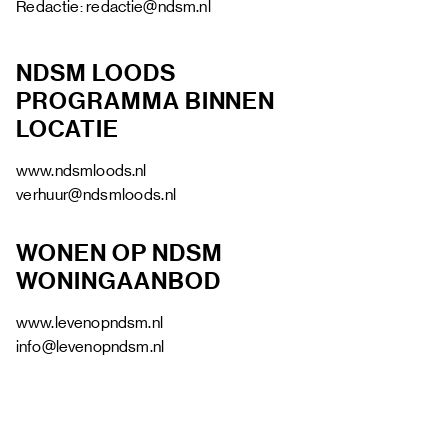
Redactie:
redactie@ndsm.nl
NDSM LOODS
PROGRAMMA BINNEN
LOCATIE
www.ndsmloods.nl
verhuur@ndsmloods.nl
WONEN OP NDSM
WONINGAANBOD
www.levenopndsm.nl
info@levenopndsm.nl