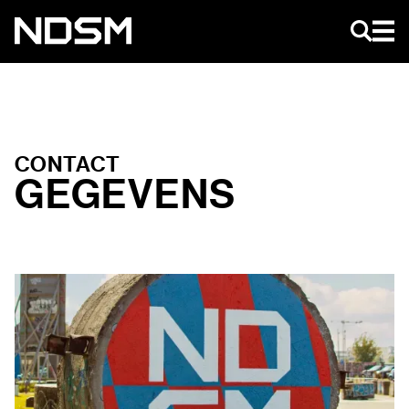
E-MAIL ONS
NL
CONTACT
GEGEVENS
AGENDA
KUNST & EVENTS
MAGAZINE
NIEUWS
NDSM TOERS
OVER
NDSM
CONTACT
LOCATIES
STICHTING NDSM-WERF
TEAM
VERHUUR