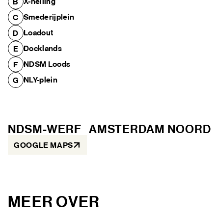
X-helling
B
Smederijplein
C
Loadout
D
Docklands
E
NDSM Loods
F
NLY-plein
G
NDSM-WERF AMSTERDAM NOORD
GOOGLE MAPS
MEER OVER