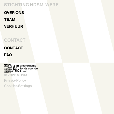
STICHTING NDSM-WERF
OVER ONS
TEAM
VERHUUR
CONTACT
CONTACT
FAQ
©
2026
NDSM
Privacy Policy
Cookies Settings