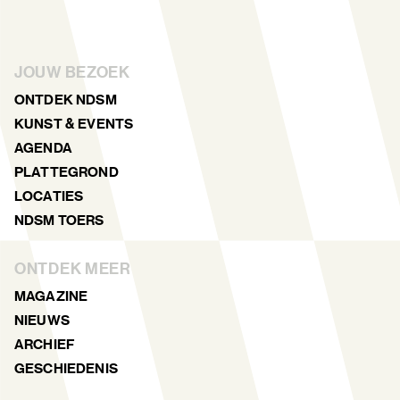
JOUW BEZOEK
ONTDEK NDSM
KUNST & EVENTS
AGENDA
PLATTEGROND
LOCATIES
NDSM TOERS
ONTDEK MEER
MAGAZINE
NIEUWS
ARCHIEF
GESCHIEDENIS