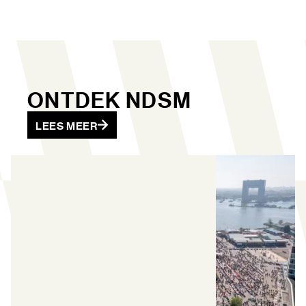
ONTDEK NDSM
LEES MEER