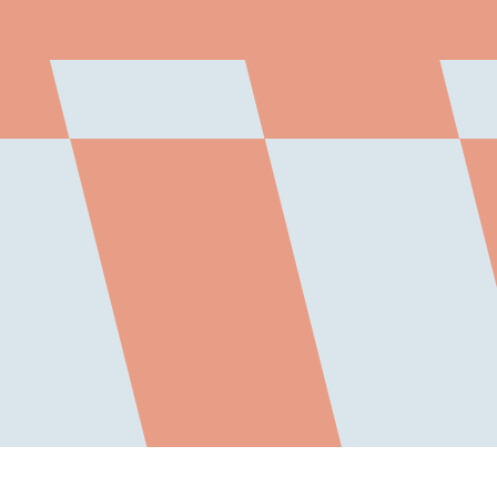
BLIJF OP DE HOOGTE VIA ONZE
NIEUWSBRIEF
2022
SCHRIJF ME IN
(UN)MONUMENTING: NOT FOREVER
SIJBEN ROSA
LEES MEER