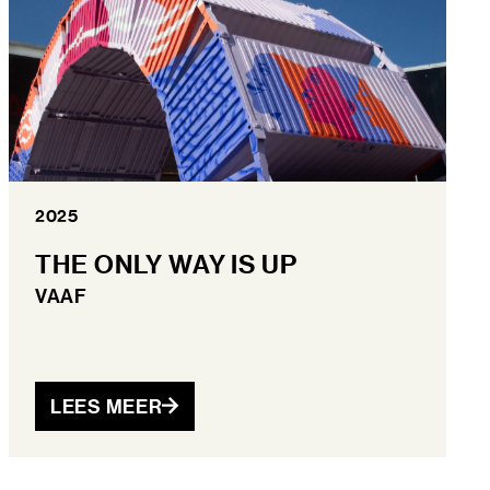
2025
THE ONLY WAY IS UP
VAAF
LEES MEER