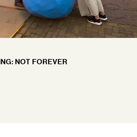
 & EVENTS
INE
TOERS
CT
PING NATURE CITY
DSM-WERF