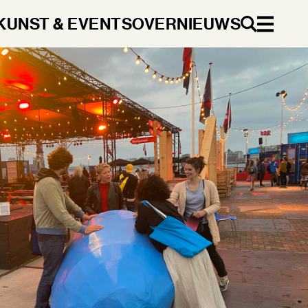
KUNST & EVENTS
OVER
NIEUWS
NL
DA