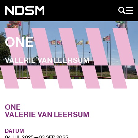
NL
ONE
VALERIE VAN LEERSUM
AGENDA
KUNST & EVENTS
MAGAZINE
NIEUWS
NDSM TOERS
OVER
ONE
NDSM
CONTACT
VALERIE VAN LEERSUM
LOCATIES
STICHTING NDSM-WERF
TEAM
DATUM
VERHUUR
04 JUL 2025
—
03 SEP 2025