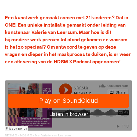
FAQ
Een kunstwerk gemaakt samen met 21 kinderen? Dat is
ONE! Een unieke installatie gemaakt onder leiding van
kunstenaar Valerie van Leersum. Maar hoe is dit
bijzondere werk precies tot stand gekomen en waarom
is het zo speciaal? Om antwoord te geven op deze
vragen en dieper in het maakproces te duiken, is er weer
een aflevering van de NDSM X Podcast opgenomen!
NDSM X
·
NDSM X - Met Valerie van Leersum