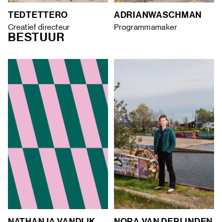
TED
TETTERO
ADRIAN
WASCHMAN
Creatief directeur
Programmamaker
BESTUUR
NATHANJA VAN
DIJK
NORA VAN DER
LINDEN