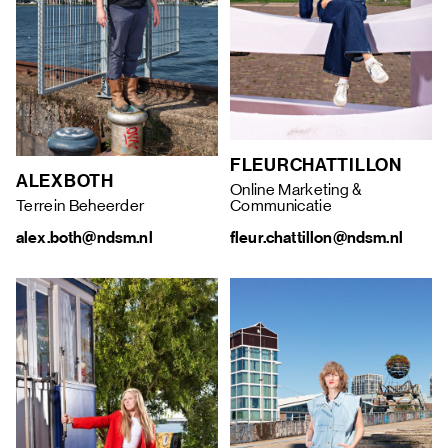
FLEUR
CHATTILLON
ALEX
BOTH
Online Marketing &
Terrein Beheerder
Communicatie
alex.both@ndsm.nl
fleur.chattillon@ndsm.nl