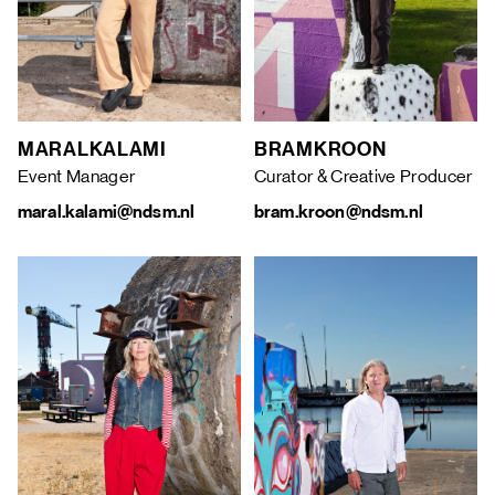
MARAL
KALAMI
BRAM
KROON
Event Manager
Curator & Creative Producer
maral.kalami@ndsm.nl
bram.kroon@ndsm.nl