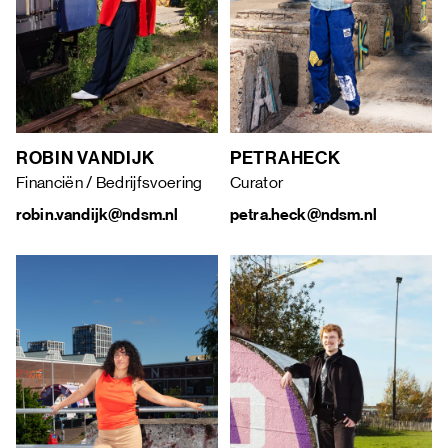
ROBIN VAN
DIJK
PETRA
HECK
Financiën / Bedrijfsvoering
Curator
robin.vandijk@ndsm.nl
petra.heck@ndsm.nl