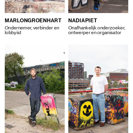
MARLON
GROENHART
NADIA
PIET
Ondernemer, verbinder en
Onafhankelijk onderzoeker,
lobbyist
ontwerper en organisator