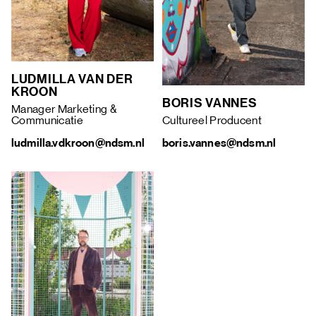
LUDMILLA VAN DER
KROON
BORIS VAN
NES
Manager Marketing &
Communicatie
Cultureel Producent
ludmilla.vdkroon@ndsm.nl
boris.vannes@ndsm.nl