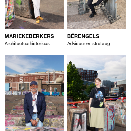
MARIEKE
BERKERS
BÉR
ENGELS
Architectuurhistoricus
Adviseur en strateeg