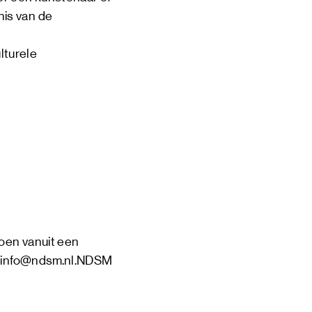
nis van de
lturele
doen vanuit een
a
info@ndsm.nl
.NDSM