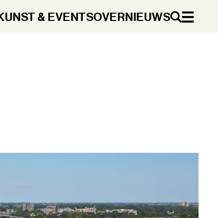
KUNST & EVENTS
OVER
NIEUWS
NL
DA