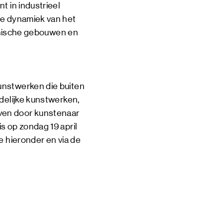
t in industrieel
le dynamiek van het
iconische gebouwen en
unstwerken die buiten
jdelijke kunstwerken,
ven door kunstenaar
s op zondag 19 april
e hieronder en via de