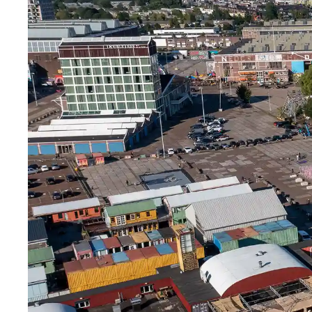
BLIJF OP DE HOOGTE VIA ONZE
NIEUWSBRIEF
SCHRIJF ME IN