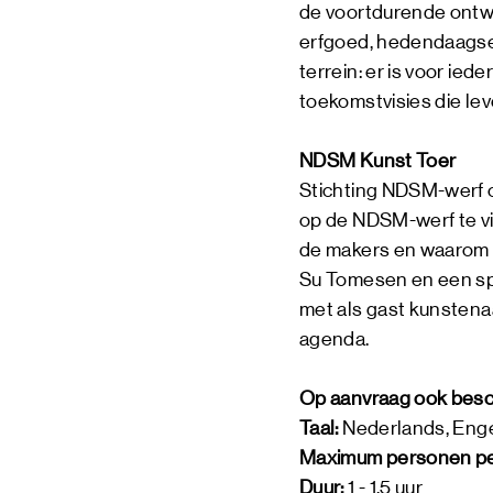
de voortdurende ontwik
erfgoed, hedendaagse 
terrein: er is voor ie
toekomstvisies die lev
NDSM Kunst Toer
Stichting NDSM-werf o
op de NDSM-werf te vin
de makers en waarom 
Su Tomesen en een spec
met als gast kunstenaa
agenda.
Op aanvraag ook besc
Taal:
Nederlands, Eng
Maximum personen per
Duur:
1 - 1,5 uur