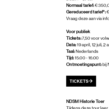
Normaal tarief:
€ 350,0
Gereduceerd tarief*:
€
Vraag deze aan via
in
Voor publiek
Tickets:
7,50 voor vol
Data:
19 april, 12 juli
Taal:
Nederlands
Tijd:
15:00 - 16:00
Ontmoetingspunt:
bij
TICKETS
NDSM Historie Toer
Tijdens deze tour lee