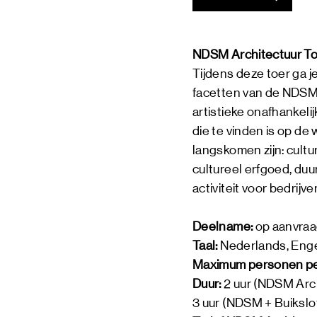
NDSM Architectuur T
Tijdens deze toer ga j
facetten van de NDSM-
artistieke onafhankelij
die te vinden is op d
langskomen zijn: cultu
cultureel erfgoed, duu
activiteit voor bedrij
Deelname:
op aanvra
Taal:
Nederlands, Engel
Maximum personen per
Duur:
2 uur (NDSM Arch
3 uur (NDSM + Buikslo