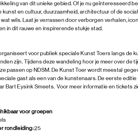
keling van dit unieke gebied. Of je nu geïnteresseerd ben
kunst en cultuur, duurzaamheid, architectuur of de socia
der wat wils. Laat je verrassen door verborgen verhalen, 
en in dit rauwe en inspirerende stukje stad.
rganiseert voor publiek speciale Kunst Toers langs de k
den zijn. Tijdens deze wandeling hoor je meer over de ti
ze passen op NDSM. De Kunst Toer wordt meestal gege
iale gast als een van de kunstenaars. De eerste editie i
r Bart Eysink Smeets. Voor meer informatie en tickets zi
hikbaar voor groepen
els
 rondleiding:
25