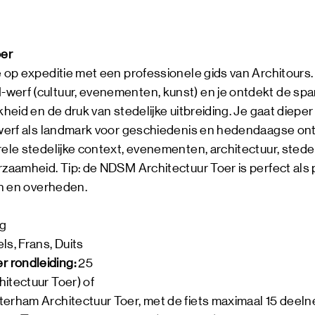
oer
e op expeditie met een professionele gids van Architours. 
werf (cultuur, evenementen, kunst) en je ontdekt de sp
kheid en de druk van stedelijke uitbreiding. Je gaat dieper
e werf als landmark voor geschiedenis en hedendaagse ont
rele stedelijke context, evenementen, architectuur, stedel
rzaamheid. Tip: de NDSM Architectuur Toer is perfect als
ven en overheden.
ag
s, Frans, Duits
 rondleiding:
25
itectuur Toer) of
terham Architectuur Toer, met de fiets maximaal 15 deel