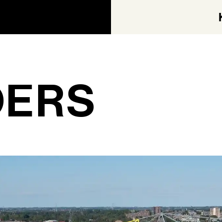
OERS
AGEN