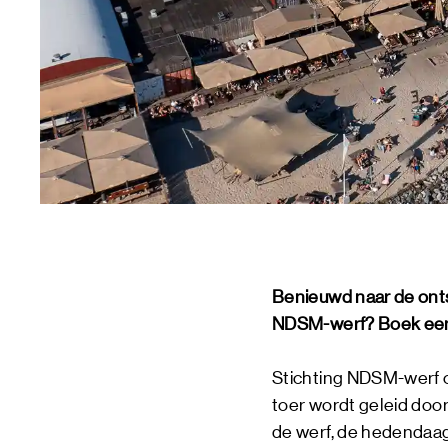
Benieuwd naar de onts
NDSM-werf? Boek ee
Stichting NDSM-werf o
toer wordt geleid doo
de werf, de hedendaag