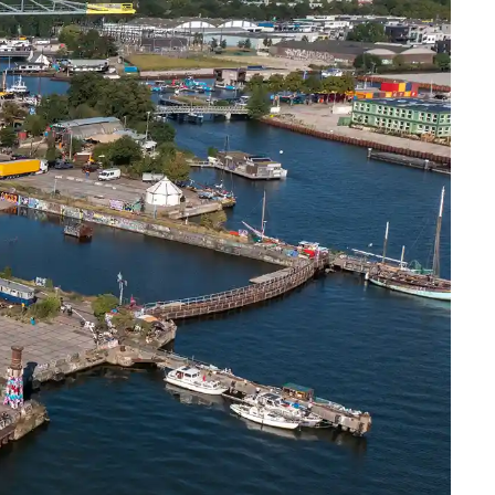
 & EVENTS
INE
TOERS
CT
DSM-WERF