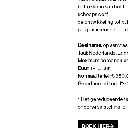
betrokkene van het te
scheepswerf,
de ontwikkeling tot cul
programmering en ont
Deelname:
op aanvra
Taal:
Nederlands, Eng
Maximum personen per
Duur:
1 - 1,5 uur
Normaal tarief:
€ 350,0
Gereduceerd tarief*:
€
* Het gereduceerde tar
onderwijsinstelling, 
BOEK HIER