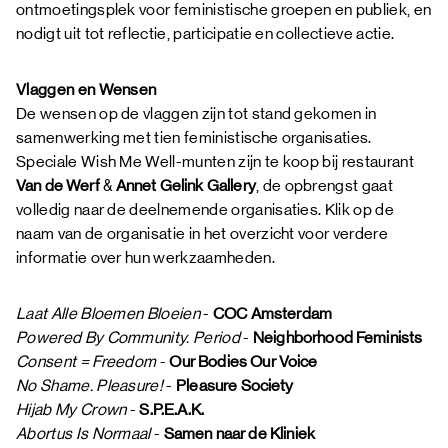
ontmoetingsplek voor feministische groepen en publiek, en
nodigt uit tot reflectie, participatie en collectieve actie.
Vlaggen en Wensen
De wensen op de vlaggen zijn tot stand gekomen in
samenwerking met tien feministische organisaties.
Speciale Wish Me Well-munten zijn te koop bij restaurant
Van de Werf
&
Annet Gelink Gallery
, de opbrengst gaat
volledig naar de deelnemende organisaties. Klik op de
naam van de organisatie in het overzicht voor verdere
informatie over hun werkzaamheden.
Laat Alle Bloemen Bloeien
-
COC Amsterdam
Powered By Community. Period
-
Neighborhood Feminists
Consent = Freedom
-
Our Bodies Our Voice
No Shame. Pleasure!
-
Pleasure Society
Hijab My Crown
-
S.P.E.A.K.
Abortus Is Normaal
-
Samen naar de Kliniek