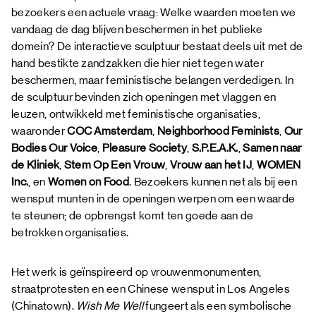
bezoekers een actuele vraag: Welke waarden moeten we
vandaag de dag blijven beschermen in het publieke
domein? De interactieve sculptuur bestaat deels uit met de
hand bestikte zandzakken die hier niet tegen water
beschermen, maar feministische belangen verdedigen. In
de sculptuur bevinden zich openingen met vlaggen en
leuzen, ontwikkeld met feministische organisaties,
waaronder
COC Amsterdam
,
Neighborhood Feminists
,
Our
Bodies Our Voice
,
Pleasure Society
,
S.P.E.A.K.
,
Samen naar
de Kliniek
,
Stem Op Een Vrouw
,
Vrouw aan het IJ
,
WOMEN
Inc.
, en
Women on Food
. Bezoekers kunnen net als bij een
wensput munten in de openingen werpen om een waarde
te steunen; de opbrengst komt ten goede aan de
betrokken organisaties.
Het werk is geïnspireerd op vrouwenmonumenten,
straatprotesten en een Chinese wensput in Los Angeles
(Chinatown).
Wish Me Well
fungeert als een symbolische