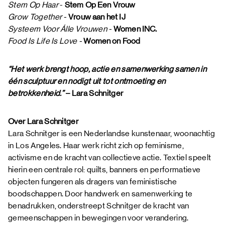
Stem Op Haar
-
Stem Op Een Vrouw
Grow Together -
Vrouw aan het IJ
Systeem Voor Álle Vrouwen -
Women INC.
Food Is Life Is Love -
Women on Food
“Het werk brengt hoop, actie en samenwerking samen in
één sculptuur en nodigt uit tot ontmoeting en
betrokkenheid.”
– Lara Schnitger
Over Lara Schnitger
Lara Schnitger is een Nederlandse kunstenaar, woonachtig
in Los Angeles. Haar werk richt zich op feminisme,
activisme en de kracht van collectieve actie. Textiel speelt
hierin een centrale rol: quilts, banners en performatieve
objecten fungeren als dragers van feministische
boodschappen. Door handwerk en samenwerking te
benadrukken, onderstreept Schnitger de kracht van
gemeenschappen in bewegingen voor verandering.