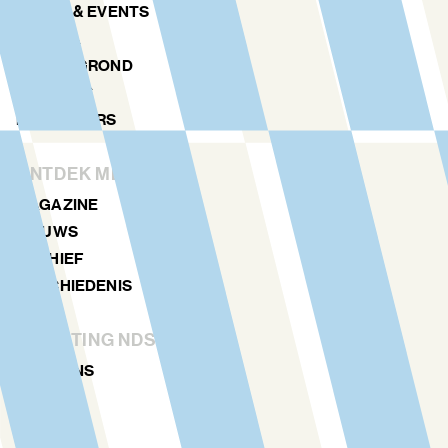
KUNST & EVENTS
AGENDA
PLATTEGROND
LOCATIES
NDSM TOERS
ONTDEK MEER
MAGAZINE
NIEUWS
ARCHIEF
GESCHIEDENIS
STICHTING NDSM-WERF
OVER ONS
TEAM
VERHUUR