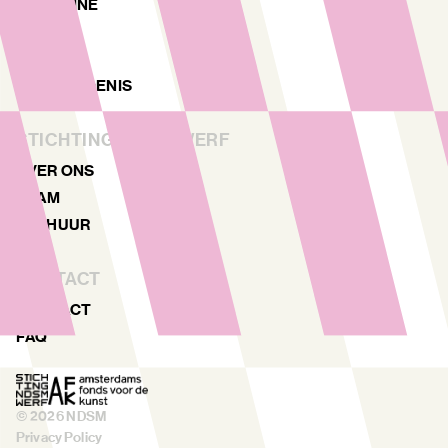
MAGAZINE
NIEUWS
ARCHIEF
GESCHIEDENIS
STICHTING NDSM-WERF
OVER ONS
TEAM
VERHUUR
CONTACT
CONTACT
FAQ
©
2026
NDSM
Privacy Policy