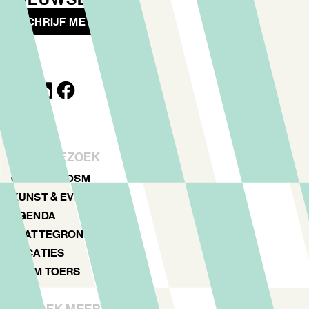
SCHRIJF ME IN
JOUW BEZOEK
ONTDEK NDSM
KUNST & EVENTS
AGENDA
PLATTEGROND
LOCATIES
NDSM TOERS
ONTDEK MEER