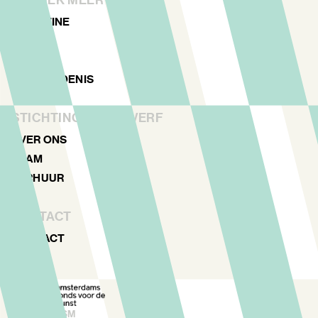
MAGAZINE
NIEUWS
ARCHIEF
GESCHIEDENIS
STICHTING NDSM-WERF
OVER ONS
TEAM
VERHUUR
CONTACT
CONTACT
FAQ
©
2026
NDSM