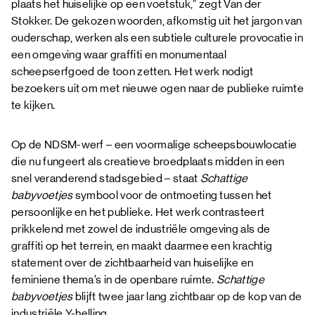
plaats het huiselijke op een voetstuk,” zegt Van der
Stokker. De gekozen woorden, afkomstig uit het jargon van
ouderschap, werken als een subtiele culturele provocatie in
een omgeving waar graffiti en monumentaal
scheepserfgoed de toon zetten. Het werk nodigt
bezoekers uit om met nieuwe ogen naar de publieke ruimte
te kijken.
Op de NDSM-werf – een voormalige scheepsbouwlocatie
die nu fungeert als creatieve broedplaats midden in een
snel veranderend stadsgebied – staat
Schattige
babyvoetjes
symbool voor de ontmoeting tussen het
persoonlijke en het publieke. Het werk contrasteert
prikkelend met zowel de industriële omgeving als de
graffiti op het terrein, en maakt daarmee een krachtig
statement over de zichtbaarheid van huiselijke en
feminiene thema’s in de openbare ruimte.
Schattige
babyvoetjes
blijft twee jaar lang zichtbaar op de kop van de
industriële Y-helling.