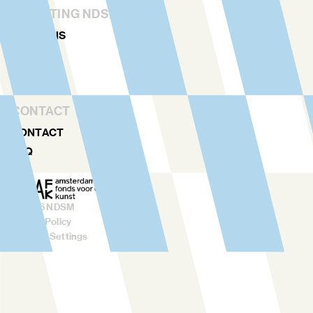
STICHTING NDSM-WERF
OVER ONS
TEAM
VERHUUR
CONTACT
CONTACT
FAQ
©
2026
NDSM
Privacy Policy
Cookies Settings