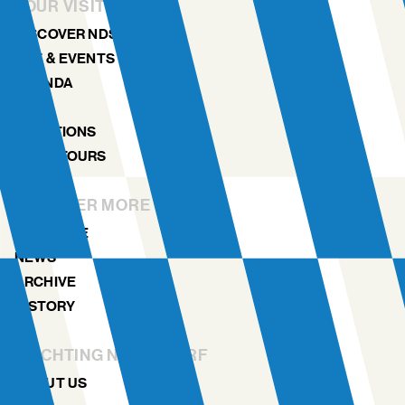
YOUR VISIT
DISCOVER NDSM
ART & EVENTS
AGENDA
MAP
LOCATIONS
NDSM TOURS
DISCOVER MORE
MAGAZINE
NEWS
ARCHIVE
HISTORY
STICHTING NDSM-WERF
ABOUT US