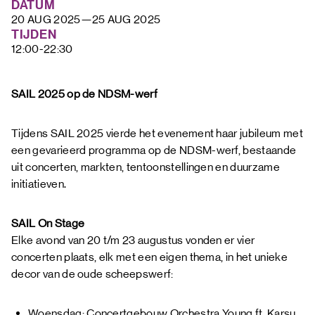
DATUM
FAQ
20 AUG 2025
—
25 AUG 2025
TIJDEN
12:00-22:30
SAIL 2025 op de NDSM-werf
Tijdens SAIL 2025 vierde het evenement haar jubileum met
een gevarieerd programma op de NDSM-werf, bestaande
uit concerten, markten, tentoonstellingen en duurzame
initiatieven.
SAIL On Stage
Elke avond van 20 t/m 23 augustus vonden er vier
concerten plaats, elk met een eigen thema, in het unieke
decor van de oude scheepswerf:
Woensdag: Concertgebouw Orchestra Young ft. Karsu