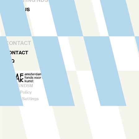
STICHTING NDSM-WERF
ABOUT US
TEAM
RENTAL
CONTACT
CONTACT
FAQ
©
2026
NDSM
Privacy Policy
Cookies Settings