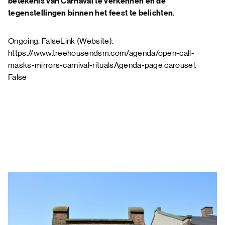
betekenis van Carnaval te verkennen en de
tegenstellingen binnen het feest te belichten.
Ongoing: FalseLink (Website):
https://www.treehousendsm.com/agenda/open-call-
masks-mirrors-carnival-ritualsAgenda-page carousel:
False