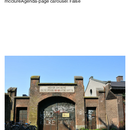
mcclureAgenda-page carousel: False