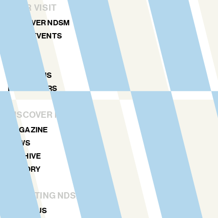
YOUR VISIT
DISCOVER NDSM
ART & EVENTS
AGENDA
MAP
LOCATIONS
NDSM TOURS
DISCOVER MORE
MAGAZINE
NEWS
ARCHIVE
HISTORY
STICHTING NDSM-WERF
ABOUT US