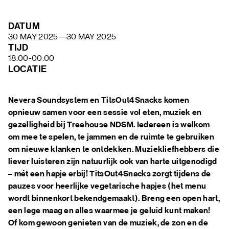
FAQ
DATUM
30 MAY 2025
—
30 MAY 2025
TIJD
18:00-00:00
LOCATIE
Nevera Soundsystem en TitsOut4Snacks komen
opnieuw samen voor een sessie vol eten, muziek en
gezelligheid bij Treehouse NDSM. Iedereen is welkom
om mee te spelen, te jammen en de ruimte te gebruiken
om nieuwe klanken te ontdekken. Muziekliefhebbers die
liever luisteren zijn natuurlijk ook van harte uitgenodigd
– mét een hapje erbij! TitsOut4Snacks zorgt tijdens de
pauzes voor heerlijke vegetarische hapjes (het menu
wordt binnenkort bekendgemaakt). Breng een open hart,
een lege maag en alles waarmee je geluid kunt maken!
Of kom gewoon genieten van de muziek, de zon en de