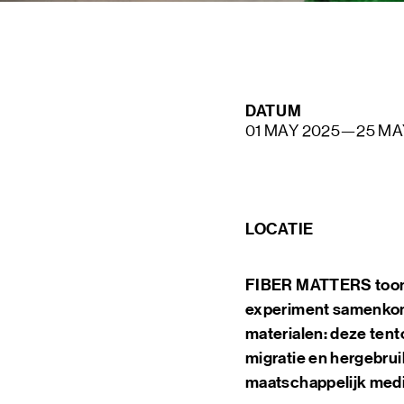
STAY UP TO DATE VIA OUR NEWS
DATUM
SIGN UP
01 MAY 2025
—
25 MA
LOCATIE
FIBER MATTERS toont 
experiment samenkom
materialen: deze tento
migratie en hergebrui
maatschappelijk med