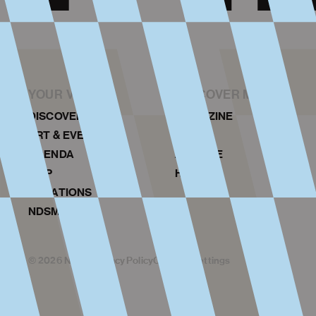
YOUR VISIT
DISCOVER MORE
DISCOVER NDSM
MAGAZINE
ART & EVENTS
NEWS
AGENDA
ARCHIVE
MAP
HISTORY
LOCATIONS
NDSM TOURS
©
2026
NDSM
Privacy Policy
Cookies Settings