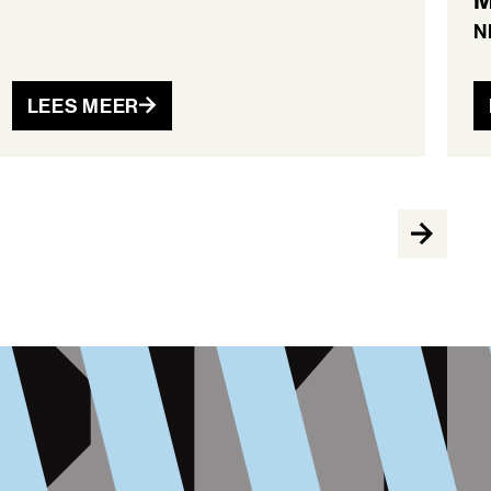
M
N
LEES MEER