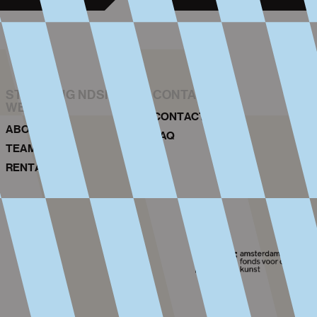
STICHTING NDSM-
CONTACT
WERF
CONTACT
ABOUT US
FAQ
TEAM
RENTAL