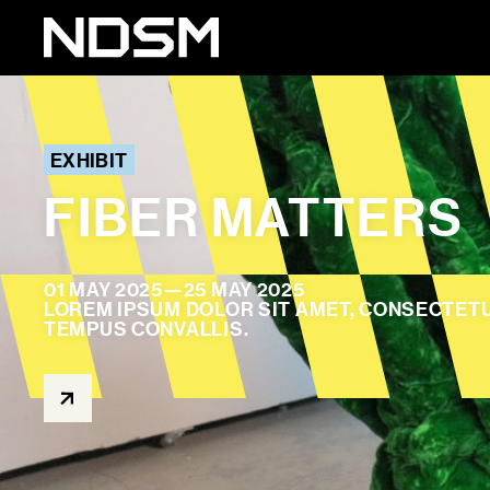
EXHIBIT
FIBER MATTERS
01 MAY 2025
—
25 MAY 2025
LOREM IPSUM DOLOR SIT AMET, CONSECTETUR
TEMPUS CONVALLIS.