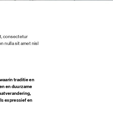
 EVENTS
INE
TOURS
 US
, consectetur 
CT
n nulla sit amet nisl 
DSM-WERF
arin traditie en
ken en duurzame
maatverandering,
ls expressief en