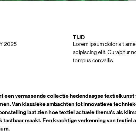
ART &
MAGAZ
NDSM 
LETTER
ABOUT
TIJD
NDSM
Y 2025
Lorem ipsum dolor sit amet
CONTA
LOCATIONS
adipiscing elit. Curabitur no
STICHTING N
tempus convallis.
TEAM
RENTAL
FAQ
een verrassende collectie hedendaagse textielkunst wa
en. Van klassieke ambachten tot innovatieve technie
onstelling laat zien hoe textiel actuele thema’s als kli
k tastbaar maakt. Een krachtige verkenning van textiel a
ium.