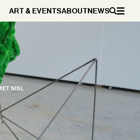
ART & EVENTS
ABOUT
NEWS
EN
MET NISL
DA