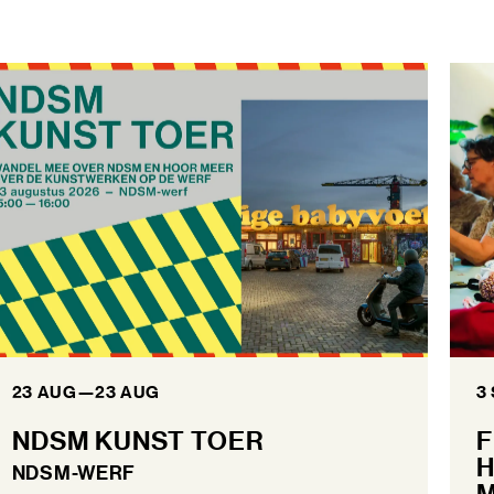
23 AUG
—
23 AUG
3
NDSM KUNST TOER
F
H
NDSM-WERF