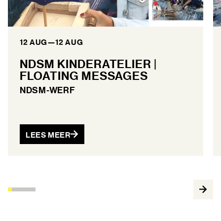
12 AUG
—
12 AUG
NDSM KINDERATELIER |
FLOATING MESSAGES
NDSM-WERF
LEES MEER