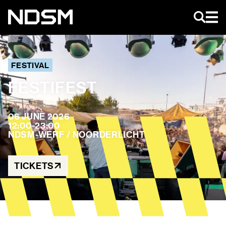
EN
FESTIVAL
FESTIFEST
AGENDA
ART & EVENTS
06 JUNE 2026
12:00-23:00
MAGAZINE
NDSM-WERF / NOORDERLICHT
NIEUWS
NDSM TOURS
TICKETS
ABOUT US
NDSM
CONTACT
LOCATIONS
STICHTING NDSM-WERF
TEAM
RENTAL