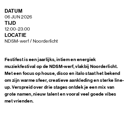
FAQ
DATUM
06 JUN 2026
TIJD
12:00-23:00
LOCATIE
NDSM-werf / Noorderlicht 
Festifest is een jaarlijks, intiem en energiek
muziekfestival op de NDSM-werf, vlakbij Noorderlicht.
Met een focus op house, disco en italo staat het bekend
om zijn warme sfeer, creatieve aankleding en sterke line-
up. Verspreid over drie stages ontdek je een mix van
grote namen, nieuw talent en vooral veel goede vibes
met vrienden.