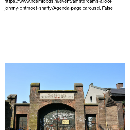
https://www.ndsmloods.nl/event/amsterdams-allooi-
johnny-ontmoet-shaffy/Agenda-page carousel: False