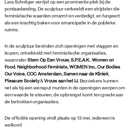
Lara Schnitger verrijst op een prominente plek bij de
pontaanlanding. De sculptuur verbeeldt een strijdster die
feministische waarden omarmt en verdedigt, en fungeert
als een krachtig baken voor emancipatie in de publieke
ruimte.
In de sculptuur bevinden zich openingen met vlaggen en
leuzen, ontwikkeld met feministische organisaties,
waaronder
Stem Op Een Vrouw, S.P.E.A.K
.,
Women on
Food
,
Neighborhood Feminists, WOMEN Inc., Our Bodies
Our Voice, COC Amsterdam, Samen naar de Kliniek
,
Pleasure Society
&
Vrouw aan het IJ.
Bezoekers kunnen
net als bij een wensput munten in de openingen werpen om
een waarde te steunen; de opbrengst komt ten goede aan
de betrokken organisaties.
De officiële opening vindt plaats op 13 mei, iedereen is
welkom!