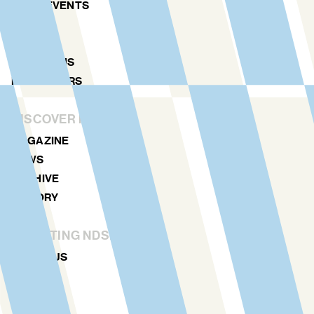
ART & EVENTS
AGENDA
MAP
LOCATIONS
NDSM TOURS
DISCOVER MORE
MAGAZINE
NEWS
ARCHIVE
HISTORY
STICHTING NDSM-WERF
ABOUT US
TEAM
RENTAL