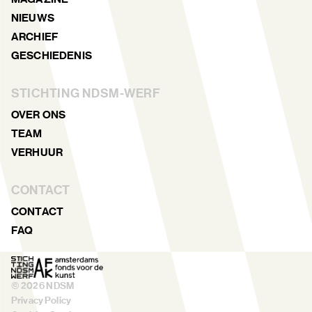
NIEUWS
ARCHIEF
GESCHIEDENIS
STICHTING NDSM-WERF
OVER ONS
TEAM
VERHUUR
CONTACT
CONTACT
FAQ
©
2026
NDSM
Privacy Policy