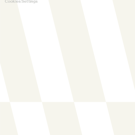
Cookies Settings