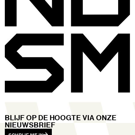
BLIJF OP DE HOOGTE VIA ONZE
NIEUWSBRIEF