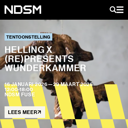
NL
TENTOONSTELLING
HELLING X
(RE)PRESENTS
AGENDA
WUNDERKAMMER
KUNST & EVENTS
MAGAZINE
NIEUWS
16 JANUARI 2026
—
29 MAART 2026
NDSM TOERS
12:00-18:00
NDSM FUSE
OVER
NDSM
CONTACT
LOCATIES
LEES MEER
STICHTING NDSM-WERF
TEAM
VERHUUR