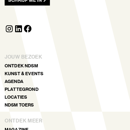
SCHRIJF ME IN
JOUW BEZOEK
ONTDEK NDSM
KUNST & EVENTS
AGENDA
PLATTEGROND
LOCATIES
NDSM TOERS
ONTDEK MEER
MAGAZINE