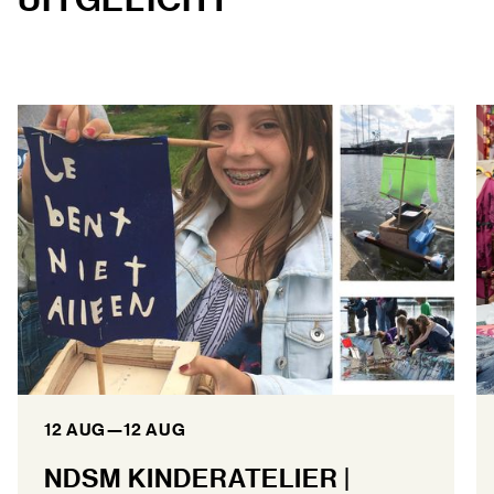
12 AUG
—
12 AUG
NDSM KINDERATELIER |