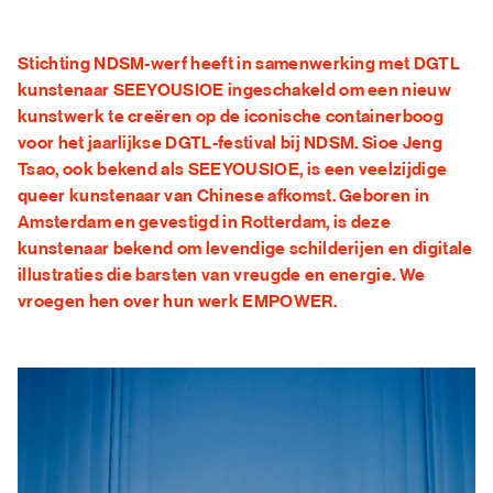
FAQ
Stichting NDSM-werf heeft in samenwerking met DGTL
kunstenaar SEEYOUSIOE ingeschakeld om een nieuw
kunstwerk te creëren op de iconische containerboog
voor het jaarlijkse DGTL-festival bij NDSM. Sioe Jeng
Tsao, ook bekend als SEEYOUSIOE, is een veelzijdige
queer kunstenaar van Chinese afkomst. Geboren in
Amsterdam en gevestigd in Rotterdam, is deze
kunstenaar bekend om levendige schilderijen en digitale
illustraties die barsten van vreugde en energie. We
vroegen hen over hun werk EMPOWER.