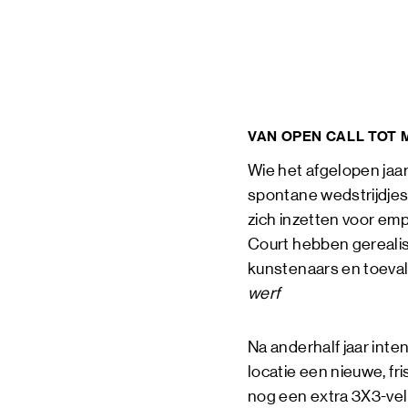
BLIJF OP DE HOOGTE VIA ONZE
NIEUWSBRIEF
VAN OPEN CALL TOT
SCHRIJF ME IN
Wie het afgelopen jaa
spontane wedstrijdje
zich inzetten voor em
Court hebben gerealis
kunstenaars en toeval
werf
Na anderhalf jaar inte
locatie een nieuwe, fri
nog een extra 3X3-vel