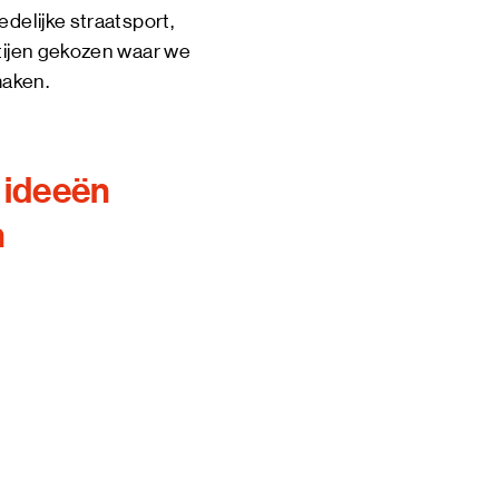
delijke straatsport,
rtijen gekozen waar we
maken.
 ideeën
n