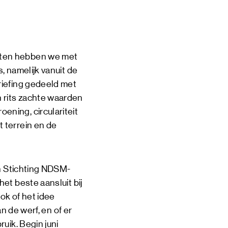
pten hebben we met
, namelijk vanuit de
riefing gedeeld met
 rits zachte waarden
ning, circulariteit
 terrein en de
an Stichting NDSM-
et beste aansluit bij
ok of het idee
n de werf, en of er
uik. Begin juni