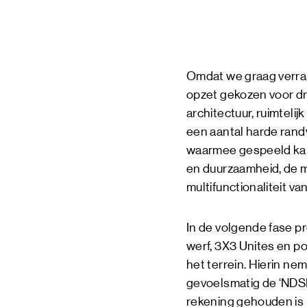
Omdat we graag verra
opzet gekozen voor dri
architectuur, ruimtel
een aantal harde rand
waarmee gespeeld kan 
en duurzaamheid, de m
multifunctionaliteit va
In de volgende fase pr
werf, 3X3 Unites en po
het terrein. Hierin n
gevoelsmatig de ‘NDSM-f
rekening gehouden is i