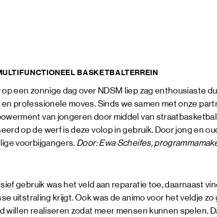
KUNST
MAGAZ
NDSM 
OVER
NDSM
 MULTIFUNCTIONEEL BASKETBALTERREIN
CONTA
LOCATIES
r op een zonnige dag over NDSM liep zag enthousiaste d
STICHTING N
s en professionele moves. Sinds we samen met onze par
TEAM
powerment van jongeren door middel van straatbasketba
VERHUUR
eerd op de werf is deze volop in gebruik. Door jong en o
FAQ
lige voorbijgangers.
Door: Ewa Scheifes, programmamake
nsief gebruik was het veld aan reparatie toe, daarnaast vin
sse uitstraling krijgt. Ook was de animo voor het veldje z
d willen realiseren zodat meer mensen kunnen spelen. D