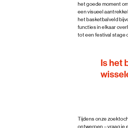
het goede moment om o
een visueel aantrekkeli
het basketbalveld bij
functies in elkaar ove
tot een festival stage
Is het
wissel
Tijdens onze zoektoch
ontwerpen – vraag je e