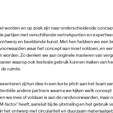
st worden en op zoek zijn naar onderscheidende conce
e partijen met verschillende vertrekpunten en expertises
ijk ontwerp en beeldende kunst. Met hen hebben we een b
voorwaarden waar het concept aan moet voldoen, en een
worden. Zo denken we aan originele manieren van vergroe
anier waarop ook festivals gebruik kunnen maken van het
n de ruimte.
esenteren zij hun idee in een korte pitch aan het team v
tentiële andere partners waarna we kijken welk concept h
emen we mee of voldaan is aan de randvoorwaarden, maar o
actor’ heeft, aansluit bij de uitstraling en het gebruik va
n het ontwerp met circulariteit en duurzaam materiaalgebr