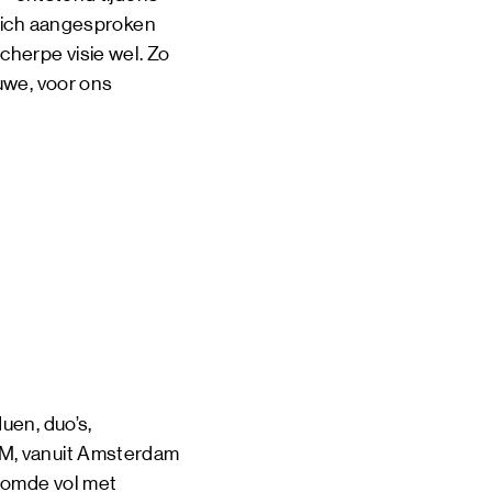
 zich aangesproken
cherpe visie wel. Zo
uwe, voor ons
uen, duo’s,
SM, vanuit Amsterdam
roomde vol met