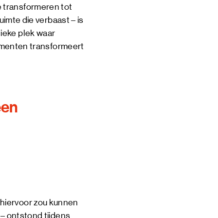
 transformeren tot
uimte die verbaast – is
ieke plek waar
enementen transformeert
een
 hiervoor zou kunnen
 – ontstond tijdens