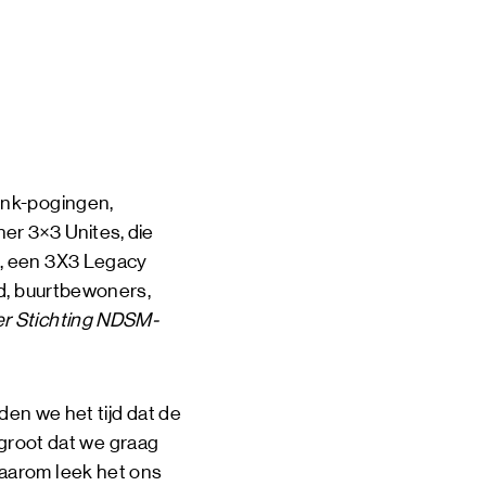
 & EVENTS
INE
TOERS
CT
unk-pogingen,
DSM-WERF
tner
3×3 Unites
, die
l, een 3X3 Legacy
ud, buurtbewoners,
r Stichting NDSM-
den we het tijd dat de
o groot dat we graag
aarom leek het ons