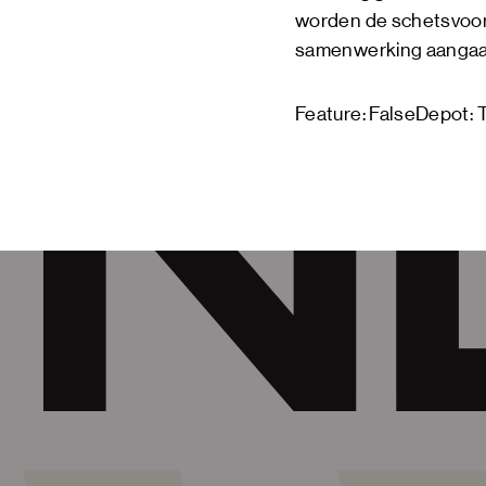
worden de schetsvoor
samenwerking aangaan
Feature: FalseDepot: T