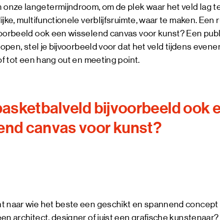
nze langetermijndroom, om de plek waar het veld lag te
jke, multifunctionele verblijfsruimte, waar te maken. Een r
voorbeeld ook een wisselend canvas voor kunst? Een publ
rlopen, stel je bijvoorbeeld voor dat het veld tijdens ev
 of tot een hang out en meeting point.
 basketbalveld bijvoorbeeld ook 
end canvas voor kunst?
t naar wie het beste een geschikt en spannend concept
en architect, designer of juist een grafische kunstenaar?