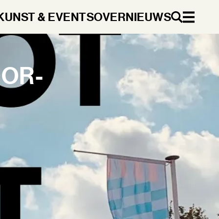
KUNST & EVENTS
OVER
NIEUWS
NL
OOR­
DA