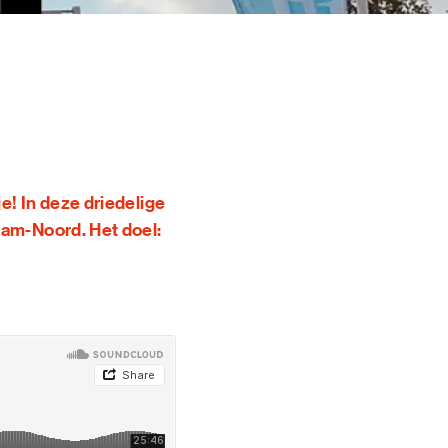
 & EVENTS
INE
TOERS
CT
DSM-WERF
e! In deze driedelige
dam-Noord. Het doel: