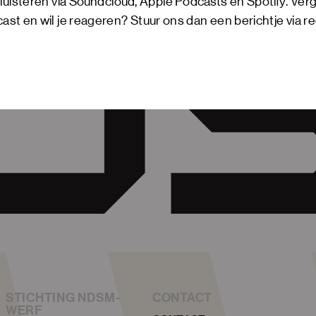
luisteren via
Soundcloud
,
Apple Podcasts
en
Spotify
. Ver
st en wil je reageren? Stuur ons dan een berichtje via
r
STICHTING NDSM-
CONTACT
WERF