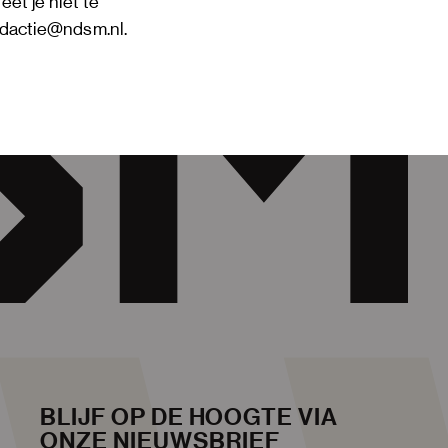
geet je niet te
edactie@ndsm.nl
.
BLIJF OP DE HOOGTE VIA
ONZE NIEUWSBRIEF