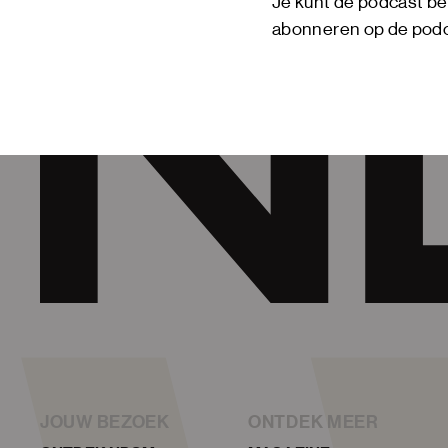
Je kunt de podcast be
abonneren op de podca
JOUW BEZOEK
ONTDEK MEER