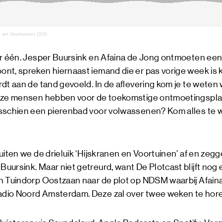
n en Voortuinen (3/3)
r één. Jesper Buursink en Afaina de Jong ontmoeten een m
nt, spreken hiernaast iemand die er pas vorige week i
dt aan de tand gevoeld. In de aflevering kom je te weten
deze mensen hebben voor de toekomstige ontmoetingspla
sschien een pierenbad voor volwassenen? Kom alles te 
uiten we de drieluik ‘Hijskranen en Voortuinen’ af en ze
uursink. Maar niet getreurd, want De Plotcast blijft no
n Tuindorp Oostzaan naar de plot op NDSM waarbij Afain
io Noord Amsterdam. Deze zal over twee weken te horen