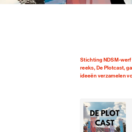
BLIJF OP DE HOOGTE VIA ONZE
NIEUWSBRIEF
SCHRIJF ME IN
Stichting NDSM-werf i
reeks, De Plotcast, g
ideeën verzamelen vo