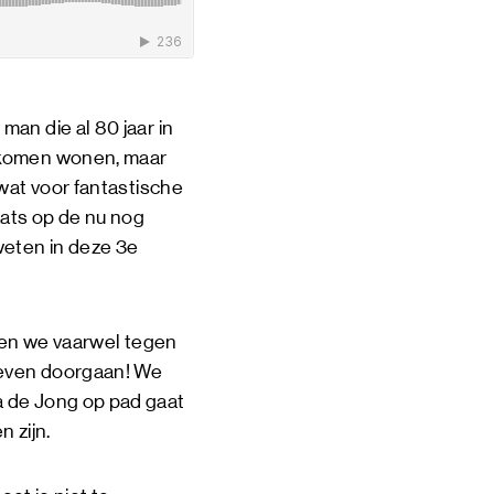
an die al 80 jaar in
s komen wonen, maar
 wat voor fantastische
ats op de nu nog
weten in deze 3e
ggen we vaarwel tegen
g even doorgaan! We
a de Jong op pad gaat
 zijn.