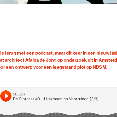
KUNST
MAGAZ
NDSM 
OVER
NDSM
CONTA
LOCATIES
STICHTING N
s terug met een podcast, maar dit keer in een nieuw jasj
TEAM
aat architect Afaina de Jong op onderzoek uit in Amster
VERHUUR
or een ontwerp voor een leegstaand plot op NDSM.
FAQ