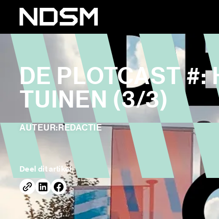
DE PLOT­CAST #:
TUINEN (3/​3)
AUTEUR:
REDACTIE
Deel dit artikel