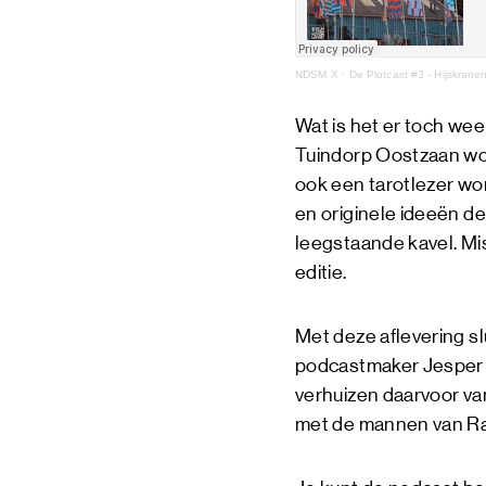
NDSM X
·
De Plotcast #3 - Hijskrane
Wat is het er toch wee
Tuindorp Oostzaan woo
ook een tarotlezer wor
en originele ideeën 
leegstaande kavel. Mi
editie.
Met deze aflevering sl
podcastmaker Jesper B
verhuizen daarvoor va
met de mannen van Rad