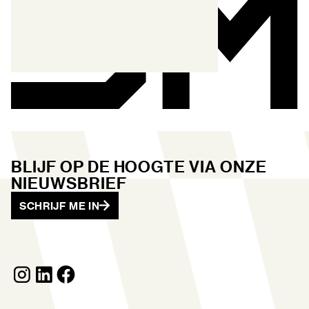
BLIJF OP DE HOOGTE VIA ONZE
NIEUWSBRIEF
SCHRIJF ME IN