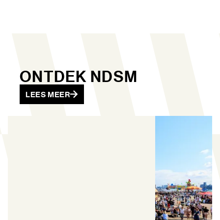
ONTDEK NDSM
LEES MEER