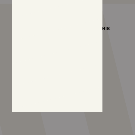
ONTDEK NDSM
MAGAZINE
KUNST & EVENTS
NIEUWS
AGENDA
ARCHIEF
PLATTEGROND
GESCHIEDENIS
LOCATIES
NDSM TOERS
©
2026
NDSM
Privacy Policy
Cookies Settings