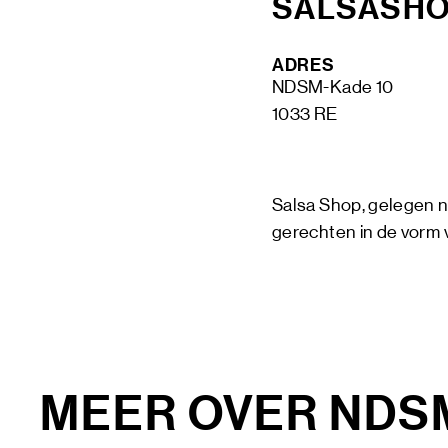
SALSASH
ADRES
NDSM-Kade 10
BLIJF OP DE HOOGTE VIA ONZE
1033 RE
NIEUWSBRIEF
SCHRIJF ME IN
Salsa Shop, gelegen n
gerechten in de vorm v
MEER OVER NDS