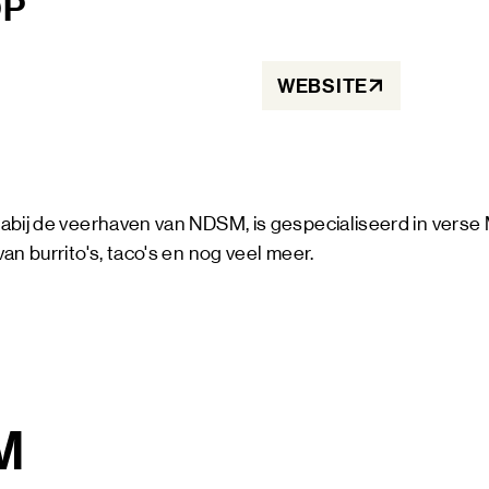
OP
KUNST
MAGAZ
WEBSITE
NDSM 
OVER
NDSM
CONTA
LOCATIES
STICHTING N
abij de veerhaven van NDSM, is gespecialiseerd in vers
TEAM
an burrito's, taco's en nog veel meer.
VERHUUR
FAQ
M