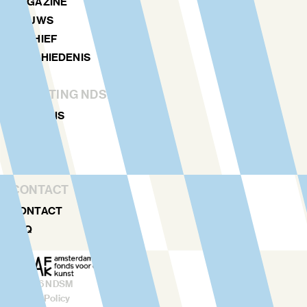
MAGAZINE
NIEUWS
ARCHIEF
GESCHIEDENIS
STICHTING NDSM-WERF
OVER ONS
TEAM
VERHUUR
CONTACT
CONTACT
FAQ
©
2026
NDSM
Privacy Policy