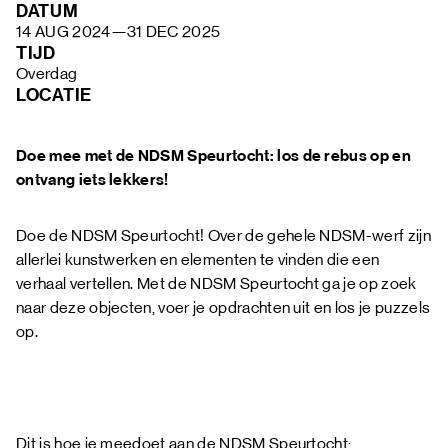
FAQ
DATUM
14 AUG 2024
—
31 DEC 2025
TIJD
Overdag
LOCATIE
Doe mee met de NDSM Speurtocht: los de rebus op en
ontvang iets lekkers!
Doe de NDSM Speurtocht! Over de gehele NDSM-werf zijn
allerlei kunstwerken en elementen te vinden die een
verhaal vertellen. Met de NDSM Speurtocht ga je op zoek
naar deze objecten, voer je opdrachten uit en los je puzzels
op.
Dit is hoe je meedoet aan de NDSM Speurtocht: