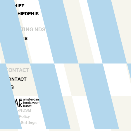
ARCHIEF
GESCHIEDENIS
STICHTING NDSM-WERF
OVER ONS
TEAM
VERHUUR
CONTACT
CONTACT
FAQ
©
2026
NDSM
Privacy Policy
Cookies Settings