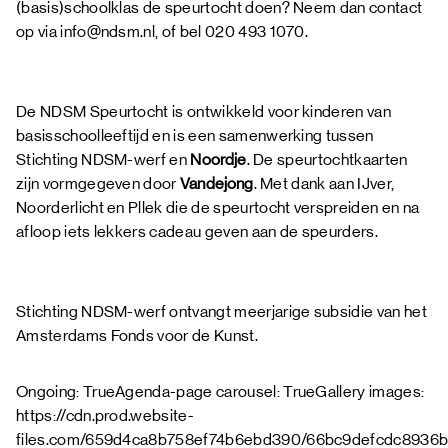
(basis)schoolklas de speurtocht doen? Neem dan contact
op via info@ndsm.nl, of bel 020 493 1070.
De NDSM Speurtocht is ontwikkeld voor kinderen van
basisschoolleeftijd en is een samenwerking tussen
Stichting NDSM-werf en
Noordje
. De speurtochtkaarten
zijn vormgegeven door
Vandejong
. Met dank aan IJver,
Noorderlicht en Pllek die de speurtocht verspreiden en na
afloop iets lekkers cadeau geven aan de speurders.
Stichting NDSM-werf ontvangt meerjarige subsidie van het
Amsterdams Fonds voor de Kunst.
Ongoing: TrueAgenda-page carousel: TrueGallery images:
https://cdn.prod.website-
files.com/659d4ca8b758ef74b6ebd390/66bc9defcdc8936