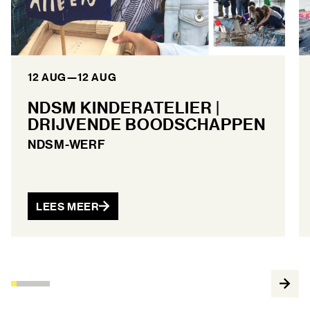
12 AUG
—
12 AUG
NDSM KINDERATELIER |
DRIJVENDE BOODSCHAPPEN
NDSM-WERF
LEES MEER