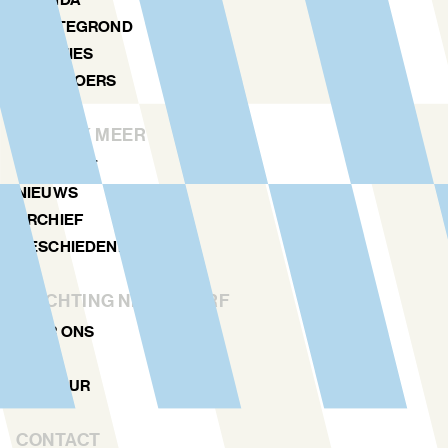
PLATTEGROND
LOCATIES
NDSM TOERS
ONTDEK MEER
MAGAZINE
NIEUWS
ARCHIEF
GESCHIEDENIS
STICHTING NDSM-WERF
OVER ONS
TEAM
VERHUUR
CONTACT