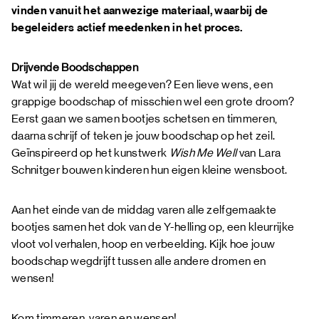
vinden vanuit het aanwezige materiaal, waarbij de
begeleiders actief meedenken in het proces.
Drijvende Boodschappen
Wat wil jij de wereld meegeven? Een lieve wens, een
grappige boodschap of misschien wel een grote droom?
Eerst gaan we samen bootjes schetsen en timmeren,
daarna schrijf of teken je jouw boodschap op het zeil.
Geïnspireerd op het kunstwerk
Wish Me Well
van Lara
Schnitger bouwen kinderen hun eigen kleine wensboot.
Aan het einde van de middag varen alle zelfgemaakte
bootjes samen het dok van de Y-helling op, een kleurrijke
vloot vol verhalen, hoop en verbeelding. Kijk hoe jouw
boodschap wegdrijft tussen alle andere dromen en
wensen!
Kom timmeren, varen en wensen!