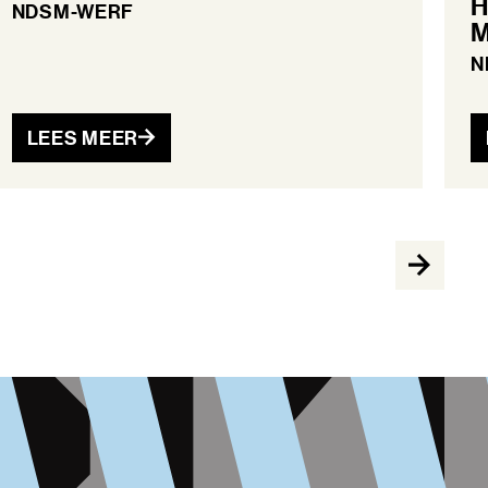
H
NDSM-WERF
M
N
LEES MEER