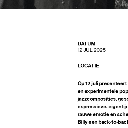
BLIJF OP DE HOOGTE VIA ONZE
NIEUWSBRIEF
DATUM
SCHRIJF ME IN
12 JUL 2025
LOCATIE
Op 12 juli presenteer
en experimentele pop
jazzcomposities, gesc
expressieve, eigentij
rauwe emotie en sche
Billy een back-to-ba