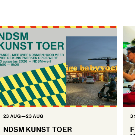
23 AUG
—
23 AUG
3
NDSM KUNST TOER
F