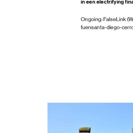
in een electrifying fin
Ongoing: FalseLink (
fuensanta-diego-cerr