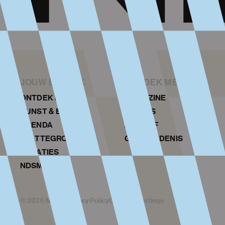
JOUW BEZOEK
ONTDEK MEER
ONTDEK NDSM
MAGAZINE
KUNST & EVENTS
NIEUWS
AGENDA
ARCHIEF
PLATTEGROND
GESCHIEDENIS
LOCATIES
NDSM TOERS
©
2026
NDSM
Privacy Policy
Cookies Settings