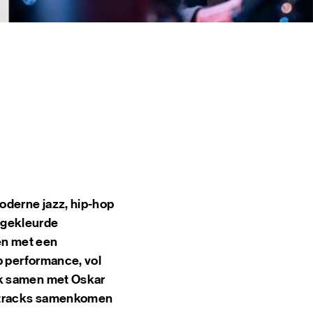
 & EVENTS
INE
TOERS
CT
DSM-WERF
oderne jazz, hip-hop
-gekleurde
ven met een
p performance, vol
rk samen met Oskar
te tracks samenkomen