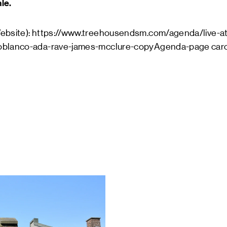
ale.
Website): https://www.treehousendsm.com/agenda/live-at
oblanco-ada-rave-james-mcclure-copyAgenda-page caro