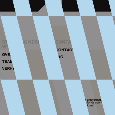
STICHTING NDSM-
CONTACT
WERF
CONTACT
OVER ONS
FAQ
TEAM
VERHUUR