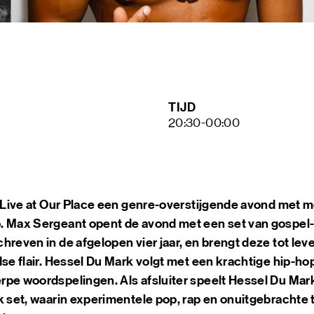
KUNST
MAGAZ
NDSM 
OVER
NDSM
TIJD
CONTA
LOCATIES
20:30-00:00
STICHTING N
TEAM
VERHUUR
FAQ
t Live at Our Place een genre-overstijgende avond met m
. Max Sergeant opent de avond met een set van gospel
hreven in de afgelopen vier jaar, en brengt deze tot le
dse flair. Hessel Du Mark volgt met een krachtige hip-ho
rpe woordspelingen. Als afsluiter speelt Hessel Du Ma
ck set, waarin experimentele pop, rap en onuitgebrach