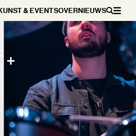
KUNST & EVENTS
OVER
NIEUWS
NL
 +
DA