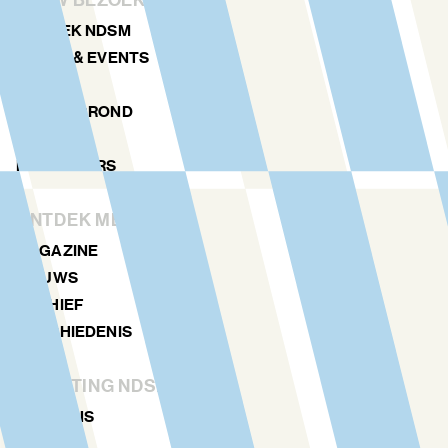
JOUW BEZOEK
ONTDEK NDSM
KUNST & EVENTS
AGENDA
PLATTEGROND
LOCATIES
NDSM TOERS
ONTDEK MEER
MAGAZINE
NIEUWS
ARCHIEF
GESCHIEDENIS
STICHTING NDSM-WERF
OVER ONS
TEAM