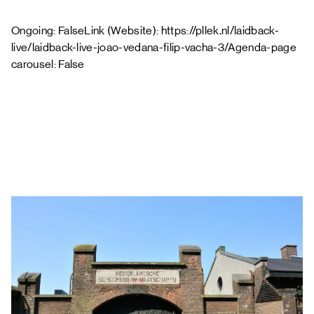
Ongoing: FalseLink (Website): https://pllek.nl/laidback-
live/laidback-live-joao-vedana-filip-vacha-3/Agenda-page
carousel: False