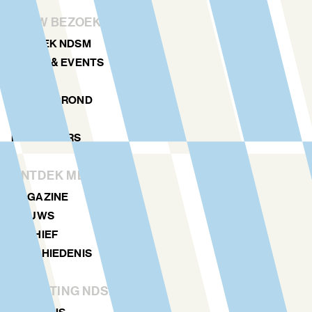
JOUW BEZOEK
ONTDEK NDSM
KUNST & EVENTS
AGENDA
PLATTEGROND
LOCATIES
NDSM TOERS
ONTDEK MEER
MAGAZINE
NIEUWS
ARCHIEF
GESCHIEDENIS
STICHTING NDSM-WERF