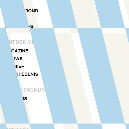
AGENDA
PLATTEGROND
LOCATIES
NDSM TOERS
ONTDEK MEER
MAGAZINE
NIEUWS
ARCHIEF
GESCHIEDENIS
STICHTING NDSM-WERF
OVER ONS
TEAM
VERHUUR